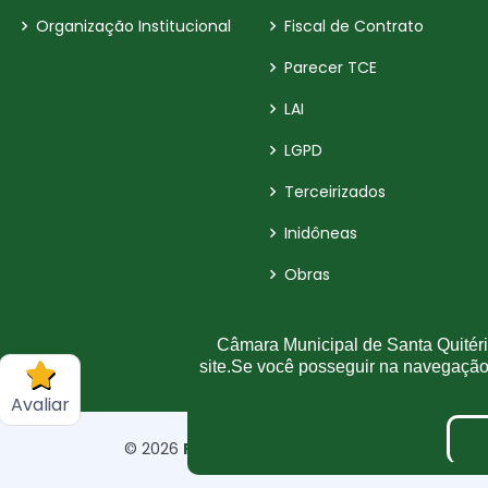
Organização Institucional
Fiscal de Contrato
Parecer TCE
LAI
LGPD
Terceirizados
Inidôneas
Obras
Verbas Indenizatórias
Câmara Municipal de Santa Quitéria
site.Se você posseguir na navegaçã
Dados abertos
Avaliar
©
2026
Plugwin Sistemas
. Todos os direitos r